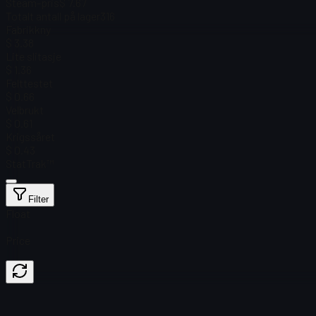
Steam-pris
$ 7.67
Totalt antall på lager
316
Fabrikkny
$ 3.38
Lite slitasje
$ 1.36
Felttestet
$ 0.66
Velbrukt
$ 0.61
Krigssåret
$ 0.43
StatTrak™
Filter
Float
Price