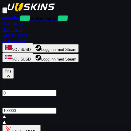
Lei skins
Utleie uten depositum
Kjøp skins
Selg skins
Løs inn skins
Kjøp via API
NO / $USD
Logg inn med Steam
NO / $USD
Logg inn med Steam
Filtre
Pris
Fra
$
Til
$