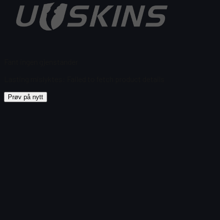
Fant ingen gjenstander
Lasting mislyktes
:
Failed to fetch product details
Prøv på nytt