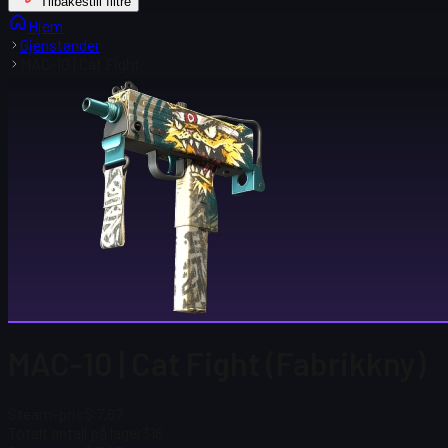
Tilbakestill filtre
Hjem
Gjenstander
MAC-10 | Cat Fight
MAC-10 | Cat Fight (Fabrikkny)
Steam-pris
$ 7.67
Totalt antall på lager
316