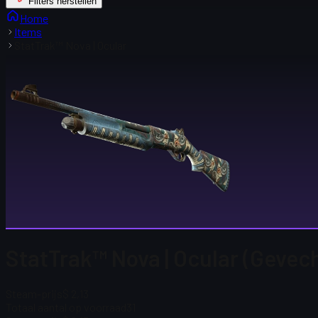
Filters herstellen
Home
Items
StatTrak™ Nova | Ocular
StatTrak™ Nova | Ocular (Gevec
Steam-prijs
$ 2,13
Totaal aantal op voorraad
31