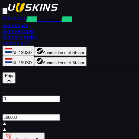
Skins huren
Verhuur zonder borg
Skins kopen
Skins verkopen
Skins inwisselen
Kopen via API
NL / $USD
Aanmelden met Steam
NL / $USD
Aanmelden met Steam
Filters
Prijs
Van
$
Naar
$