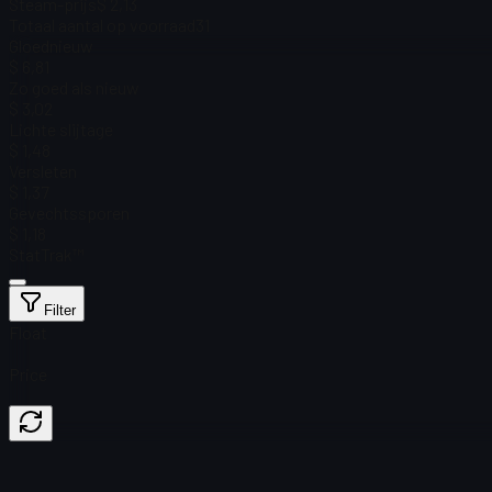
Steam-prijs
$ 2,13
Totaal aantal op voorraad
31
Gloednieuw
$ 6,81
Zo goed als nieuw
$ 3,02
Lichte slijtage
$ 1,48
Versleten
$ 1,37
Gevechtssporen
$ 1,18
StatTrak™
Filter
Float
Price