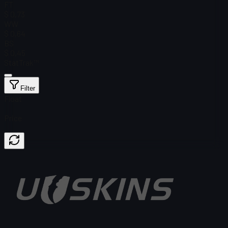
FT
$ 0,73
WW
$ 0,64
BS
$ 0,45
StatTrak™
Filter
Float
Price