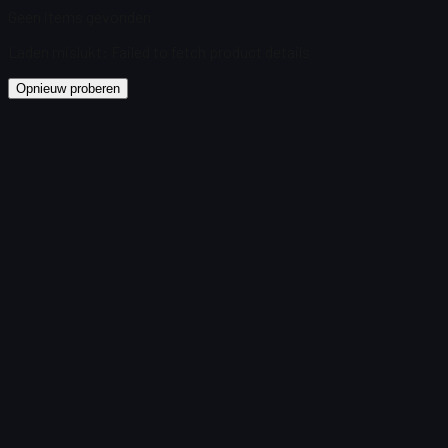
Geen items gevonden
Laden mislukt
:
Failed to fetch product details
Opnieuw proberen