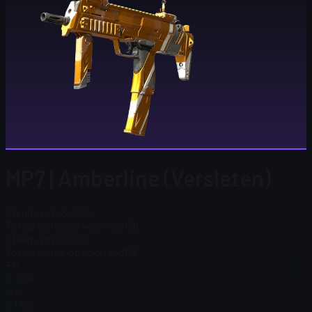
MP7 | Amberline (Versleten)
Steam-prijs
$ 0.00
Totaal aantal op voorraad
156
Steam-prijs
$ 0.00
Totaal aantal op voorraad
156
FN
$ 3,64
MW
$ 1,52