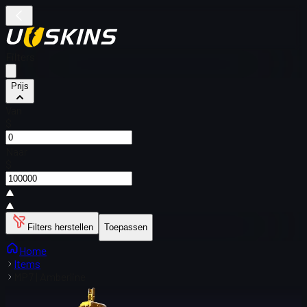
Filters
Prijs
Van
$
Naar
$
Filters herstellen
Toepassen
Home
Items
MP7 | Amberline