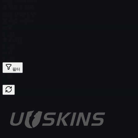
스팀 가격
$ 5.47
총 재고 수량
41
스팀 가격
$ 5.47
총 재고 수량
41
보통
$ 0.21
홀로그램
$ 0.56
금박
$ 6.66
필터
Price