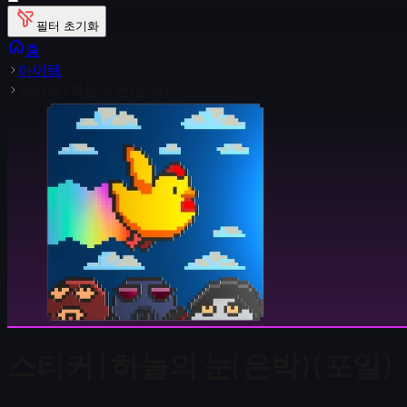
필터 초기화
홈
아이템
스티커 | 하늘의 눈(은박)
스티커 | 하늘의 눈(은박) (포일)