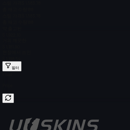
스팀 가격
$ 1,583.78
총 재고 수량
188
스팀 가격
$ 1,583.78
총 재고 수량
188
막 출고된
$ 1,922.10
거의 깨끗한
$ 1,181.90
현장에서 쓰인
$ 1,198.54
필터
Float
Price