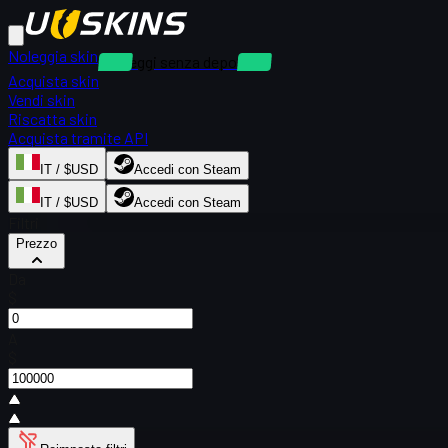
Noleggia skin
Noleggi senza deposito
Acquista skin
Vendi skin
Riscatta skin
Acquista tramite API
IT / $USD
Accedi con Steam
IT / $USD
Accedi con Steam
Filtri
Prezzo
Da
$
A
$