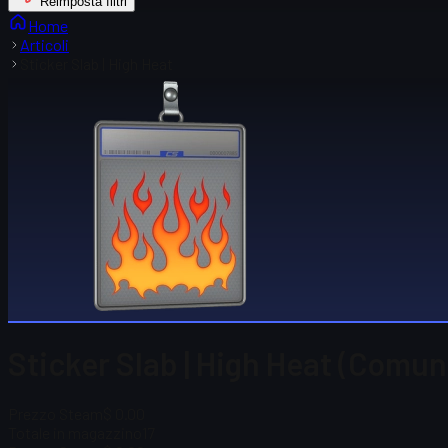
Reimposta filtri
Home
Articoli
Sticker Slab | High Heat
Sticker Slab | High Heat (Comun
Prezzo Steam
$ 0.00
Totale in magazzino
17