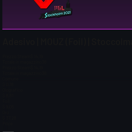
Adesivo | MOUZ (Foil) | Stoccol
Prezzo Steam
$ 14,19
Totale in magazzino
36
Prezzo Steam
$ 14,19
Totale in magazzino
36
Comune
$ 0,18
Olografico
$ 8,81
Foil
$ 9,05
Oro
$ 37,28
Price