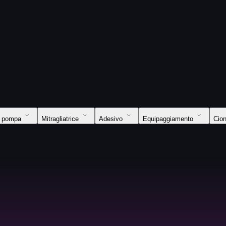
a pompa
Mitragliatrice
Adesivo
Equipaggiamento
Cion