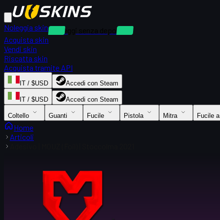
Noleggia skin
Noleggi senza deposito
Acquista skin
Vendi skin
Riscatta skin
Acquista tramite API
IT / $USD
Accedi con Steam
IT / $USD
Accedi con Steam
Coltello
Guanti
Fucile
Pistola
Mitra
Fucile 
Home
Articoli
Adesivo | MOUZ (Foil) | Stoccolma 2021