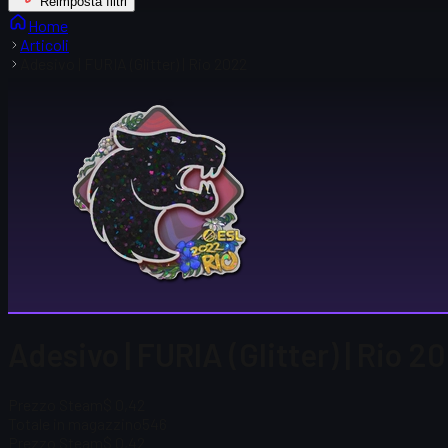
Reimposta filtri
Home
Articoli
Adesivo | FURIA (Glitter) | Rio 2022
Adesivo | FURIA (Glitter) | Rio 2
Prezzo Steam
$ 0,42
Totale in magazzino
546
Prezzo Steam
$ 0,42