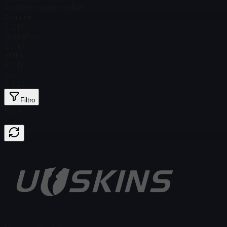
Totale in magazzino
546
Comune
$ 0,16
Olografico
$ 2,47
Glitter
$ 0,16
Oro
$ 3,30
Filtro
Price