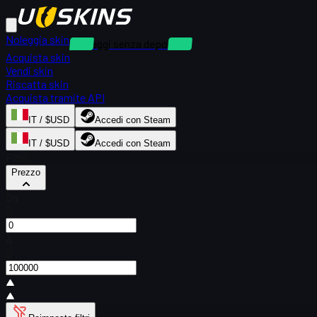
Noleggia skin
Noleggi senza deposito
Acquista skin
Vendi skin
Riscatta skin
Acquista tramite API
IT / $USD
Accedi con Steam
IT / $USD
Accedi con Steam
Filtri
Prezzo
Da
$
A
$