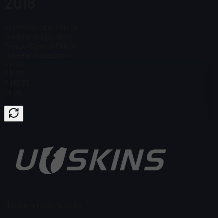
2018
Prezzo Steam
$ 580,84
Totale in magazzino
1
Prezzo Steam
$ 580,84
Totale in magazzino
1
$ 0,62
$ 5,77
$ 182,33
Price
Nessun articolo trovato