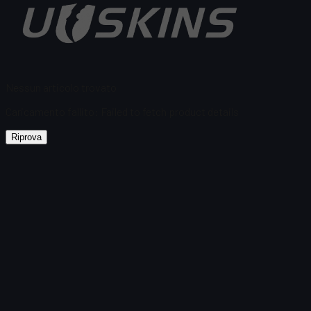
Nessun articolo trovato
Caricamento fallito
:
Failed to fetch product details
Riprova