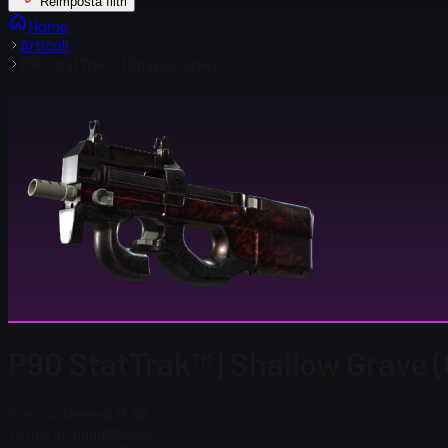
Reimposta filtri
Home
Articoli
P90 StatTrak™ | Shallow Grave
P90 StatTrak™ | Shallow Grave
Prezzo Steam
$ 13,52
Totale in magazzino
3