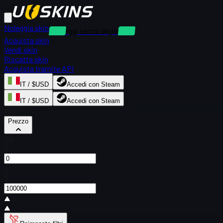
Noleggia skin
Noleggi senza deposito
Acquista skin
Vendi skin
Riscatta skin
Acquista tramite API
IT / $USD
Accedi con Steam
IT / $USD
Accedi con Steam
Filtri
Prezzo
Da
$
A
$