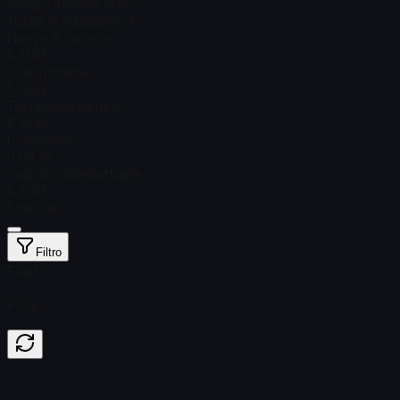
Prezzo Steam
$ 13,52
Totale in magazzino
3
Nuovo di fabbrica
$ 31,03
Usura minima
$ 15,52
Testato sul campo
$ 10,92
Consumato
$ 121,72
Segnato dalle battaglie
$ 10,65
StatTrak™
Filtro
Float
Price