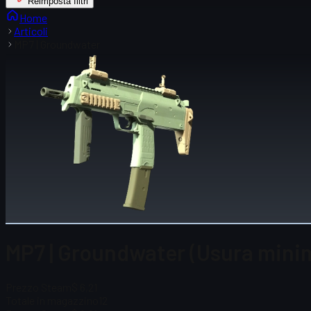
Reimposta filtri
Home
Articoli
MP7 | Groundwater
MP7 | Groundwater (Usura mini
Prezzo Steam
$ 6,21
Totale in magazzino
12