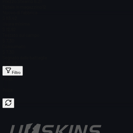
Prezzo Steam
$ 6,21
Totale in magazzino
12
Nuovo di fabbrica
$ 83,42
Usura minima
$ 12,92
Testato sul campo
$ 7,30
Consumato
$ 7,30
Segnato dalle battaglie
$ 25,53
Filtro
Float
Price