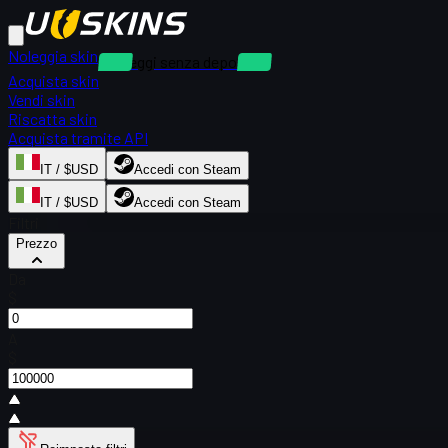
Noleggia skin
Noleggi senza deposito
Acquista skin
Vendi skin
Riscatta skin
Acquista tramite API
IT / $USD
Accedi con Steam
IT / $USD
Accedi con Steam
Filtri
Prezzo
Da
$
A
$