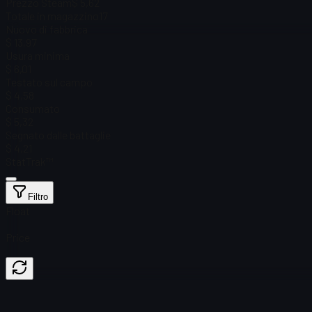
Prezzo Steam
$ 5,62
Totale in magazzino
17
Nuovo di fabbrica
$ 13,97
Usura minima
$ 6,01
Testato sul campo
$ 4,58
Consumato
$ 5,32
Segnato dalle battaglie
$ 4,21
StatTrak™
Filtro
Float
Price