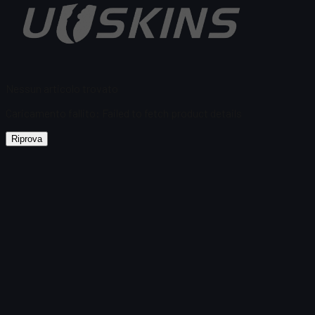
Nessun articolo trovato
Caricamento fallito
:
Failed to fetch product details
Riprova