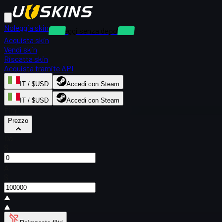
Noleggia skin
Noleggi senza deposito
Acquista skin
Vendi skin
Riscatta skin
Acquista tramite API
IT / $USD
Accedi con Steam
IT / $USD
Accedi con Steam
Filtri
Prezzo
Da
$
A
$