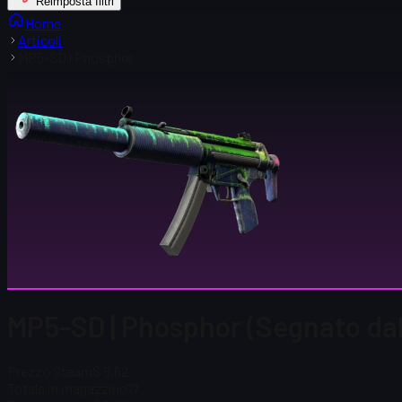
Reimposta filtri
Home
Articoli
MP5-SD | Phosphor
MP5-SD | Phosphor (Segnato dal
Prezzo Steam
$ 5,62
Totale in magazzino
17