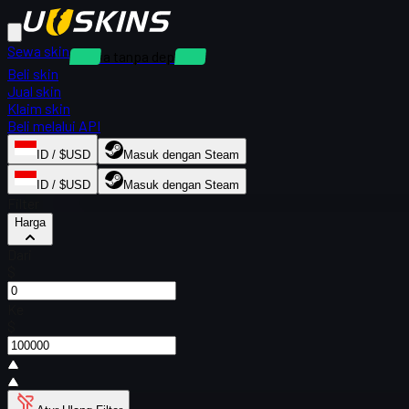
Sewa skin
Sewa tanpa deposit
Beli skin
Jual skin
Klaim skin
Beli melalui API
ID / $USD
Masuk dengan Steam
ID / $USD
Masuk dengan Steam
Filter
Harga
Dari
$
Ke
$