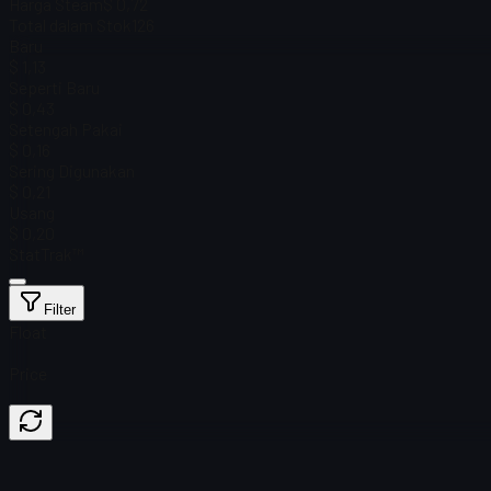
Harga Steam
$ 0,72
Total dalam Stok
126
Baru
$ 1,13
Seperti Baru
$ 0,43
Setengah Pakai
$ 0,16
Sering Digunakan
$ 0,21
Usang
$ 0,20
StatTrak™
Filter
Float
Price