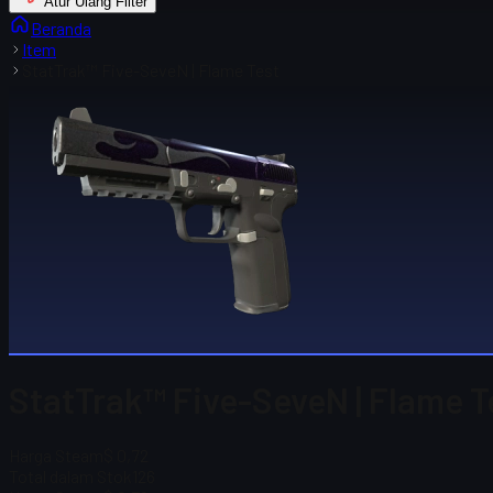
Atur Ulang Filter
Beranda
Item
StatTrak™ Five-SeveN | Flame Test
StatTrak™ Five-SeveN | Flame Te
Harga Steam
$ 0,72
Total dalam Stok
126