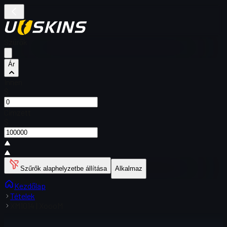
Szűrők
Ár
Innen
$
Címzett
$
Szűrők alaphelyzetbe állítása
Alkalmaz
Kezdőlap
Tételek
XM1014 | XoooM