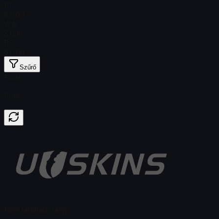
FT
$ 0.00
WW
$ 0,16
BS
$ 0.00
Szűrő
Float
Price
Nem található tárgy