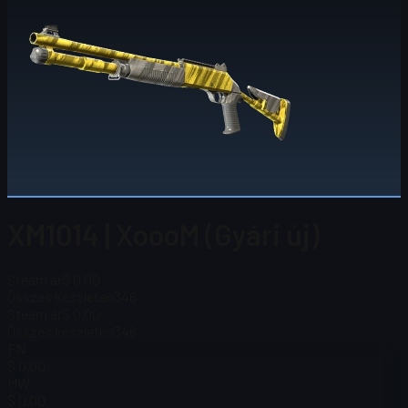
XM1014 | XoooM (Gyári új)
Steam ár
$ 0.00
Összes készleten
346
Steam ár
$ 0.00
Összes készleten
346
FN
$ 0.00
MW
$ 0.00