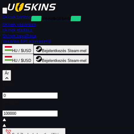
Skinek bérlése
Kaució nélküli bérlések
Skinek vásárlása
Skinek eladása
Skinek beváltása
Vásárlás API-n keresztül
HU / $USD
Bejelentkezés Steam-mel
HU / $USD
Bejelentkezés Steam-mel
Szűrők
Ár
Innen
$
Címzett
$