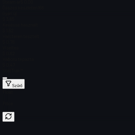
Steam ár
$ 0.00
Összes készleten
166
Gyári új
$ 3,65
Kevéssé használt
$ 1,52
Harctéren tesztelt
$ 0,76
Viseltes
$ 0,62
Háború tépázta
$ 0,47
StatTrak™
Szűrő
Float
Price