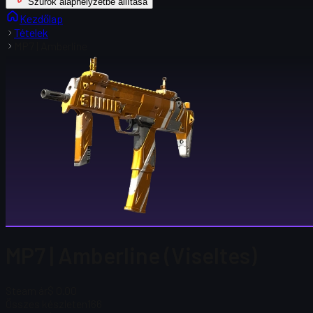
Szűrők alaphelyzetbe állítása
Kezdőlap
Tételek
MP7 | Amberline
MP7 | Amberline (Viseltes)
Steam ár
$ 0.00
Összes készleten
166