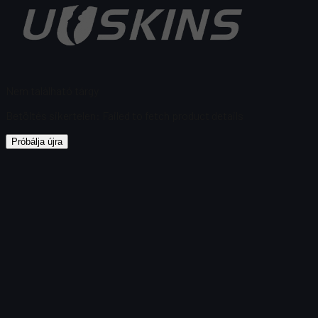
Nem található tárgy
Betöltés sikertelen
:
Failed to fetch product details
Próbálja újra