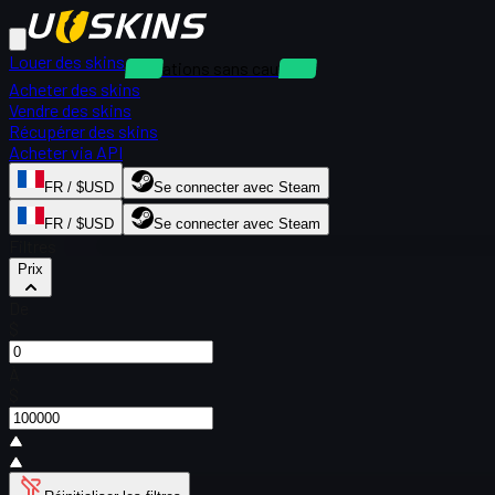
Louer des skins
Locations sans caution
Acheter des skins
Vendre des skins
Récupérer des skins
Acheter via API
FR / $USD
Se connecter avec Steam
FR / $USD
Se connecter avec Steam
Filtres
Prix
De
$
À
$