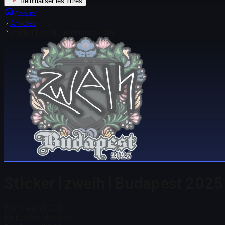
Réinitialiser les filtres
Accueil
Articles
Sticker | zweih | Budapest 2025
Sticker | zweih | Budapest 2025 
Prix Steam
$ 0.00
Nb total en stock
305