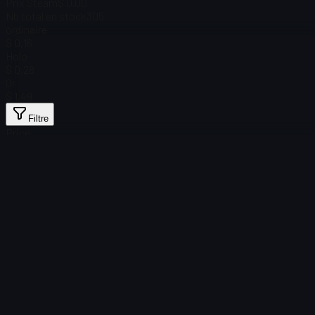
Prix Steam
$ 0.00
Nb total en stock
305
ordinaire
$ 0,16
Holo
$ 0,28
Or
$ 1,49
Filtre
Price
Aucun article trouvé