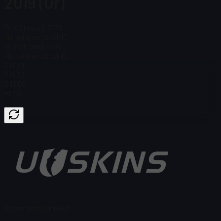
2019 (Or)
Prix Steam
$ 17,75
Nb total en stock
10
Prix Steam
$ 17,75
Nb total en stock
10
$ 0,29
$ 0,72
$ 13,06
Price
Aucun article trouvé