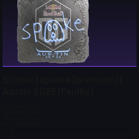
Sticker | spooke (premium) |
Austin 2025 (Feuille)
Prix Steam
$ 0,24
Nb total en stock
5
Prix Steam
$ 0,24
Nb total en stock
5
$ 0,16
$ 0,96