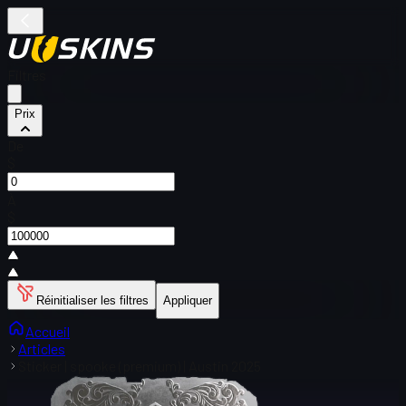
Filtres
Prix
De
$
À
$
Réinitialiser les filtres
Appliquer
Accueil
Articles
Sticker | spooke (premium) | Austin 2025