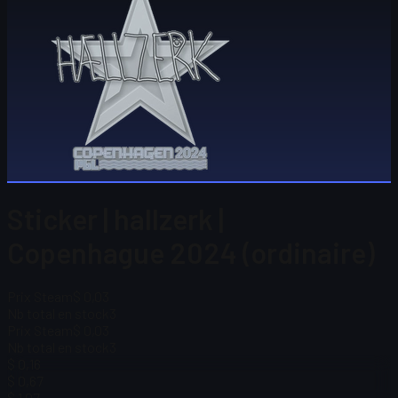
Sticker | hallzerk |
Copenhague 2024 (ordinaire)
Prix Steam
$ 0,03
Nb total en stock
3
Prix Steam
$ 0,03
Nb total en stock
3
$ 0,16
$ 0,67
$ 1,07