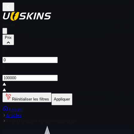
Filtres
Prix
De
$
À
$
Réinitialiser les filtres
Appliquer
Accueil
Articles
Sticker | hallzerk | Copenhague 2024