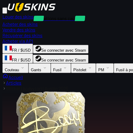
Louer des skins
Locations sans caution
Acheter des skins
Vendre des skins
Récupérer des skins
Acheter via API
FR / $USD
Se connecter avec Steam
FR / $USD
Se connecter avec Steam
Couteau
Gants
Fusil
Pistolet
PM
Fusil à p
Accueil
Articles
Sticker | bodyy (or) | Austin 2025