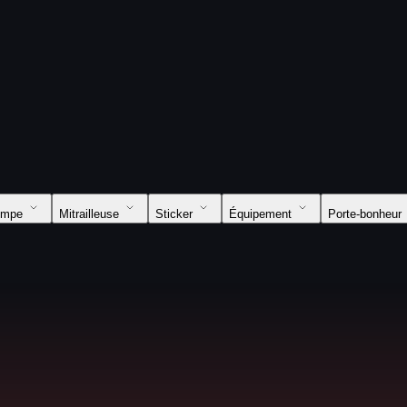
ompe
Mitrailleuse
Sticker
Équipement
Porte-bonheur