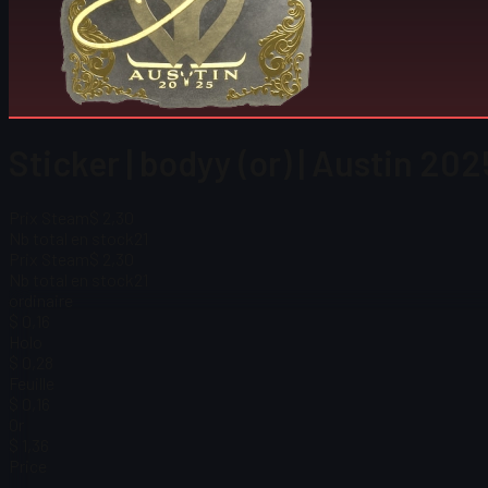
Sticker | bodyy (or) | Austin 202
Prix Steam
$ 2,30
Nb total en stock
21
Prix Steam
$ 2,30
Nb total en stock
21
ordinaire
$ 0,16
Holo
$ 0,28
Feuille
$ 0,16
Or
$ 1,36
Price