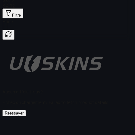
$ 4,72
Filtre
Price
Aucun article trouvé
Échec du chargement
:
Failed to fetch product details
Réessayer