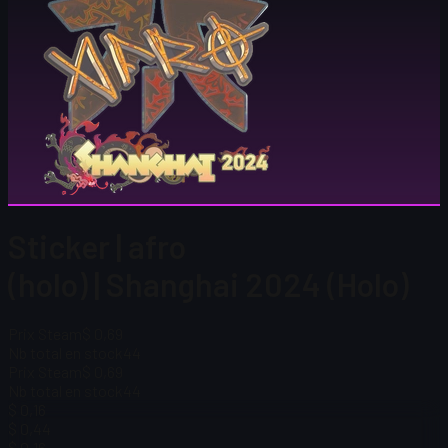
Sticker | afro
(holo) | Shanghai 2024 (Holo)
Prix Steam
$ 0,69
Nb total en stock
44
Prix Steam
$ 0,69
Nb total en stock
44
$ 0,16
$ 0,44
$ 0,16