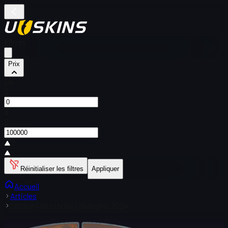
Filtres
Prix
De
$
À
$
Réinitialiser les filtres
Appliquer
Accueil
Articles
Sticker | afro (holo) | Shanghai 2024