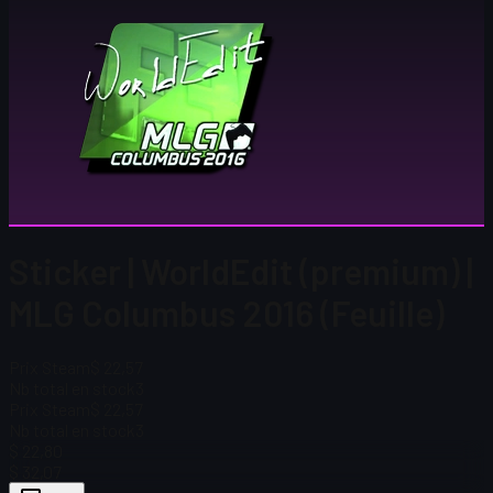
Sticker | WorldEdit (premium) |
MLG Columbus 2016 (Feuille)
Prix Steam
$ 22,57
Nb total en stock
3
Prix Steam
$ 22,57
Nb total en stock
3
$ 22,80
$ 32,07