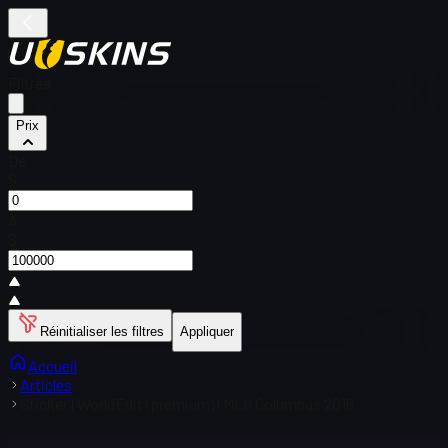
Filtres
Prix
De
$
À
$
Réinitialiser les filtres
Appliquer
Accueil
Articles
Sticker | WorldEdit (premium) | MLG Columbus 2016