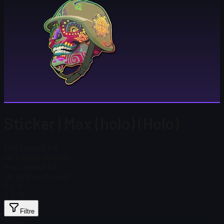
Sticker | Max (holo) (Holo)
Prix Steam
$ 1,16
Nb total en stock
60
Prix Steam
$ 1,16
Nb total en stock
60
$ 0,16
$ 0,75
Filtre
Price