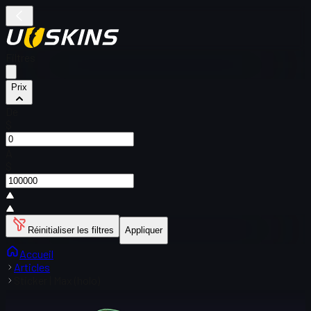
Filtres
Prix
De
$
À
$
Réinitialiser les filtres
Appliquer
Accueil
Articles
Sticker | Max (holo)