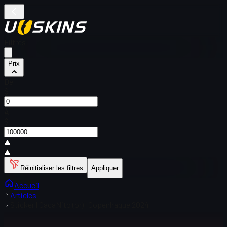
Filtres
Prix
De
$
À
$
Réinitialiser les filtres
Appliquer
Accueil
Articles
Sticker | CacaNito (or) | Copenhague 2024