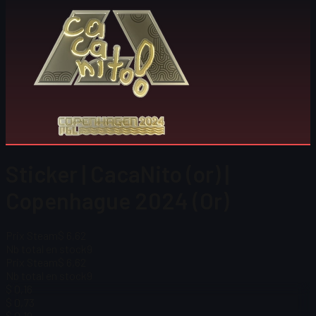
Sticker | CacaNito (or) |
Copenhague 2024 (Or)
Prix Steam
$ 6,62
Nb total en stock
9
Prix Steam
$ 6,62
Nb total en stock
9
$ 0,16
$ 0,73
$ 0,19