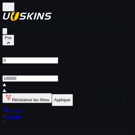
Filtres
Prix
De
$
À
$
Réinitialiser les filtres
Appliquer
Accueil
Articles
Sticker | Brollan (or) | Anvers 2022