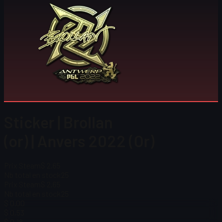
Sticker | Brollan
(or) | Anvers 2022 (Or)
Prix Steam
$ 2,65
Nb total en stock
25
Prix Steam
$ 2,65
Nb total en stock
25
$ 0.00
$ 0,53
$ 0,18