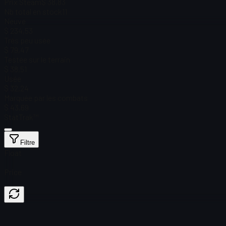
Prix Steam
$ 38,83
Nb total en stock
11
Neuve
$ 234,53
Très peu usée
$ 79,47
Testée sur le terrain
$ 38,51
Usée
$ 32,24
Marquée par les combats
$ 43,69
StatTrak™
Filtre
Float
Price