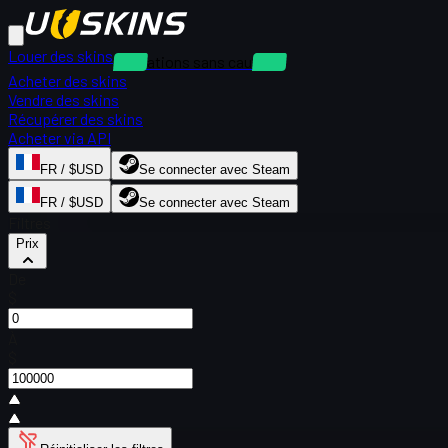
Louer des skins
Locations sans caution
Acheter des skins
Vendre des skins
Récupérer des skins
Acheter via API
FR / $USD
Se connecter avec Steam
FR / $USD
Se connecter avec Steam
Filtres
Prix
De
$
À
$