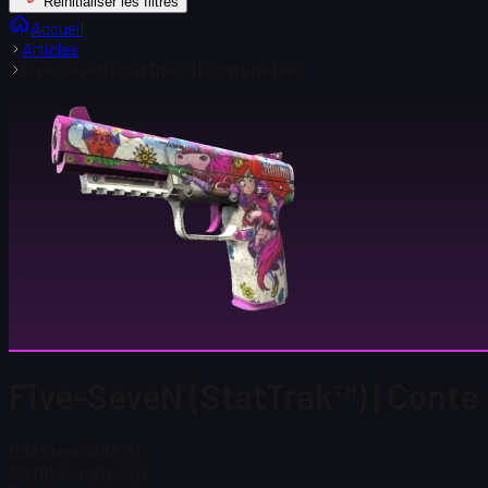
Réinitialiser les filtres
Accueil
Articles
Five-SeveN (StatTrak™) | Conte de fées
Five-SeveN (StatTrak™) | Conte
Prix Steam
$ 38,83
Nb total en stock
11