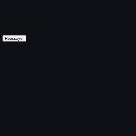
Aucun article trouvé
Échec du chargement
:
Failed to fetch product details
Réessayer