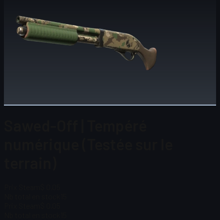
Sawed-Off | Tempéré
numérique (Testée sur le
terrain)
Prix Steam
$ 0,05
Nb total en stock
15
Prix Steam
$ 0,05
Nb total en stock
15