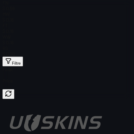
FN
$ 0,59
MW
$ 0,16
FT
$ 0,16
WW
$ 0,16
BS
$ 0.00
Filtre
Float
Price