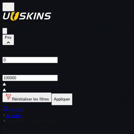
Filtres
Prix
De
$
À
$
Réinitialiser les filtres
Appliquer
Accueil
Articles
Sawed-Off | Tempéré numérique