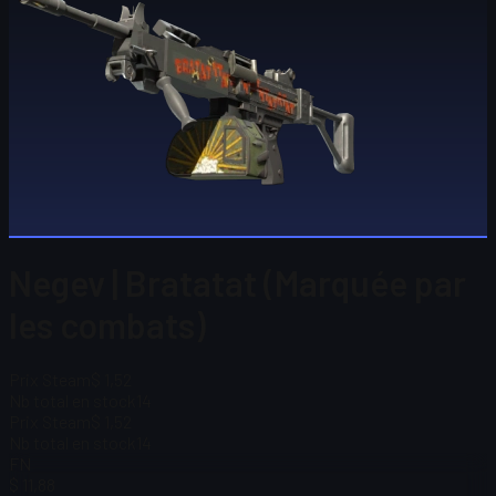
Negev | Bratatat (Marquée par
les combats)
Prix Steam
$ 1,52
Nb total en stock
14
Prix Steam
$ 1,52
Nb total en stock
14
FN
$ 11,88