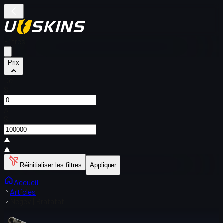
Filtres
Prix
De
$
À
$
Réinitialiser les filtres
Appliquer
Accueil
Articles
Negev | Bratatat