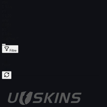
MW
$ 3,44
FT
$ 2,22
WW
$ 3,01
BS
$ 3,94
StatTrak™
Filtre
Float
Price