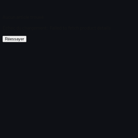
Aucun article trouvé
Échec du chargement
:
Failed to fetch product details
Réessayer