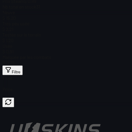
Prix Steam
$ 0,99
Nb total en stock
31
Neuve
$ 15,20
Très peu usée
$ 2,21
Testée sur le terrain
$ 1,20
Usée
$ 0,91
Marquée par les combats
$ 0,79
Filtre
Float
Price