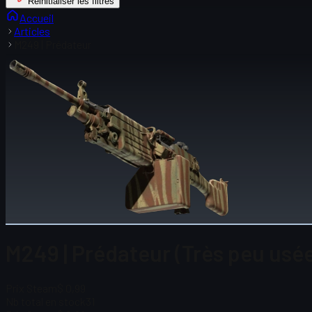
Réinitialiser les filtres
Accueil
Articles
M249 | Prédateur
M249 | Prédateur (Très peu usé
Prix Steam
$ 0,99
Nb total en stock
31