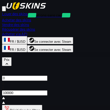
Louer des skins
Locations sans caution
Acheter des skins
Vendre des skins
Récupérer des skins
Acheter via API
FR / $USD
Se connecter avec Steam
FR / $USD
Se connecter avec Steam
Filtres
Prix
De
$
À
$