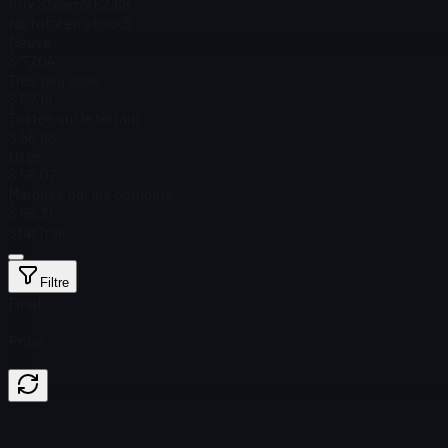
Prix Steam
$ 62,68
Nb total en stock
5
Neuve
$ 77,04
Très peu usée
$ 57,14
Testée sur le terrain
$ 56,98
Usée
$ 56,07
Marquée par les combats
$ 55,31
StatTrak™
Filtre
Float
Price