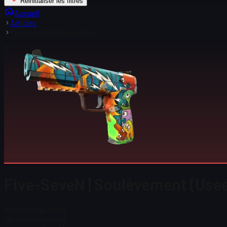
Réinitialiser les filtres
Accueil
Articles
Five-SeveN | Soulèvement
Five-SeveN | Soulèvement (Usé
Prix Steam
$ 62,68
Nb total en stock
5