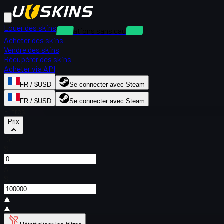
Louer des skins
Locations sans caution
Acheter des skins
Vendre des skins
Récupérer des skins
Acheter via API
FR / $USD
Se connecter avec Steam
FR / $USD
Se connecter avec Steam
Filtres
Prix
De
$
À
$