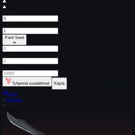
Minimi
Vanhimmat ensin
Paint Seed
Lähtö
Kohteeseen
Tyhjennä suodattimet
Käytä
Koti
Kohteet
★ Perhosveitsi | Ultravioletti