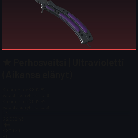
★ Perhosveitsi | Ultravioletti
(Aikansa elänyt)
Steam-hinta
$ 892,82
Varastossa yhteensä
38
Steam-hinta
$ 892,82
Varastossa yhteensä
38
FN
$ 2 082,43
MW
$ 809,39
FT