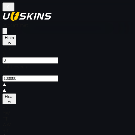
Suodattimet
Hinta
Lähtö
$
Kohteeseen
$
Float
FN
MW
FT
WW
BS