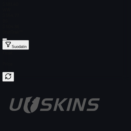
$ 581,40
WW
$ 554,77
BS
$ 504,96
StatTrak™
Suodatin
Float
Price