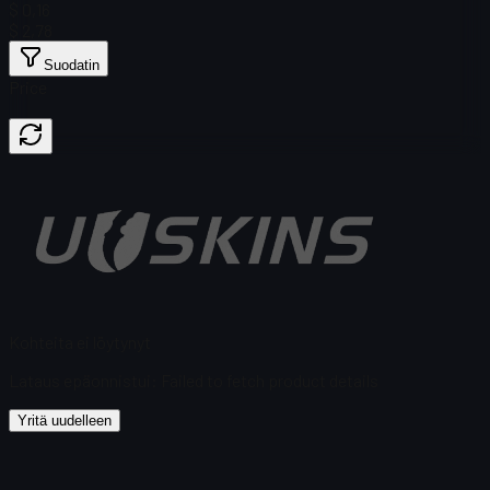
$ 0,16
$ 2,78
Suodatin
Price
Kohteita ei löytynyt
Lataus epäonnistui
:
Failed to fetch product details
Yritä uudelleen