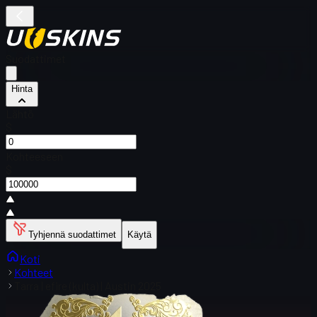
Suodattimet
Hinta
Lähtö
$
Kohteeseen
$
Tyhjennä suodattimet
Käytä
Koti
Kohteet
Tarra | efire (kulta) | Austin 2025