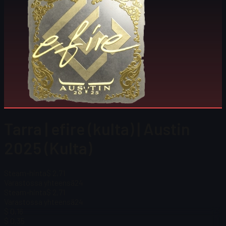
Tarra | efire (kulta) | Austin
2025 (Kulta)
Steam-hinta
$ 2,71
Varastossa yhteensä
24
Steam-hinta
$ 2,71
Varastossa yhteensä
24
$ 0,16
$ 0,35