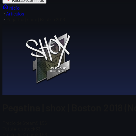
Restablecer filtros
Inicio
Artículos
Pegatina | shox | Boston 2018
Pegatina | shox | Boston 2018 (
Precio de Steam
$ 1,56
Total # en stock
33
Precio de Steam
$ 1,56