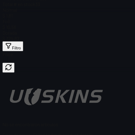
Total # en stock
33
Normal
$ 1,81
Foil
$ 10,56
Dorada
$ 379,87
Filtro
Price
No se encontraron artículos
Error de carga
:
Failed to fetch product details