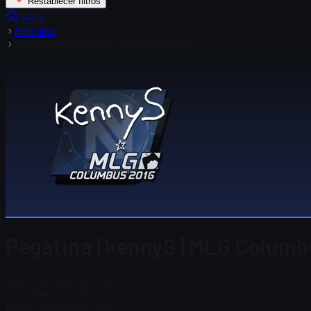
Restablecer filtros
Inicio
Artículos
Pegatina | kennyS | MLG Columbus 2016
Pegatina | kennyS | MLG Columb
Precio de Steam
$ 23,86
Total # en stock
15
Precio de Steam
$ 23,86