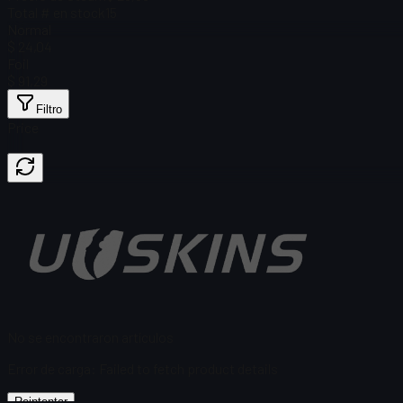
Total # en stock
15
Normal
$ 24,04
Foil
$ 91,29
Filtro
Price
No se encontraron artículos
Error de carga
:
Failed to fetch product details
Reintentar