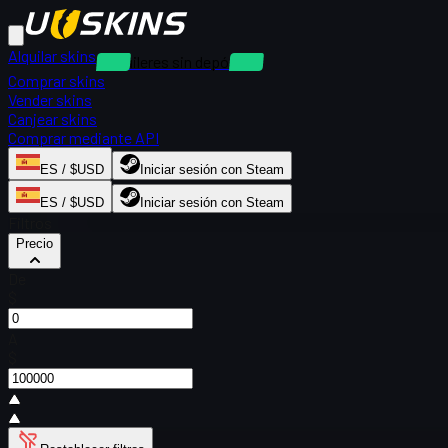
Alquilar skins
Alquileres sin depósito
Comprar skins
Vender skins
Canjear skins
Comprar mediante API
ES / $USD
Iniciar sesión con Steam
ES / $USD
Iniciar sesión con Steam
Filtros
Precio
De
$
A
$