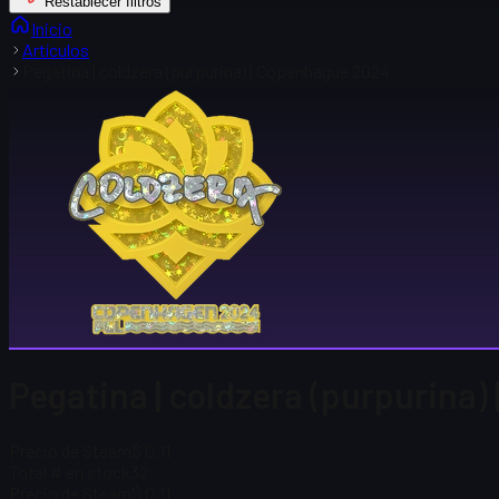
Restablecer filtros
Inicio
Artículos
Pegatina | coldzera (purpurina) | Copenhague 2024
Pegatina | coldzera (purpurina)
Precio de Steam
$ 0,11
Total # en stock
32
Precio de Steam
$ 0,11