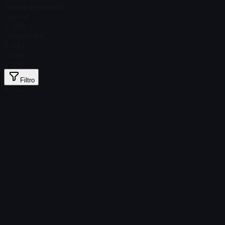
Total # en stock
32
Normal
$ 0.00
Holográfica
$ 0,67
Glitter
$ 0,16
Filtro
Price
No se encontraron artículos
Error de carga
:
Failed to fetch product details