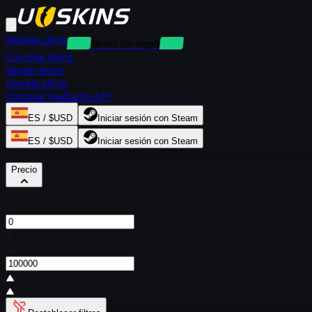
Alquilar skins
Alquileres sin depósito
Comprar skins
Vender skins
Canjear skins
Comprar mediante API
ES / $USD
Iniciar sesión con Steam
ES / $USD
Iniciar sesión con Steam
Filtros
Precio
De
$
A
$