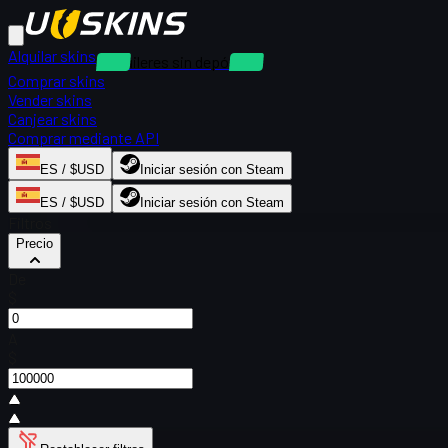
Alquilar skins
Alquileres sin depósito
Comprar skins
Vender skins
Canjear skins
Comprar mediante API
ES / $USD
Iniciar sesión con Steam
ES / $USD
Iniciar sesión con Steam
Filtros
Precio
De
$
A
$