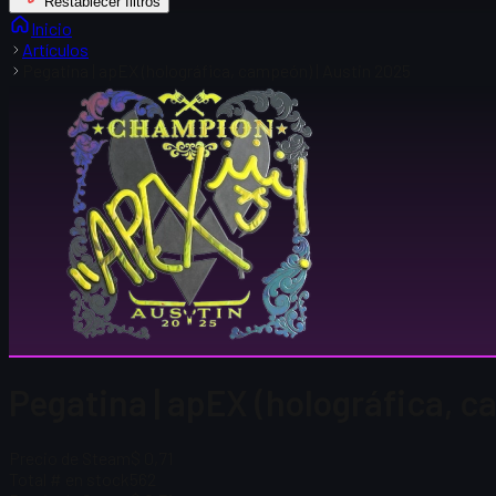
Restablecer filtros
Inicio
Artículos
Pegatina | apEX (holográfica, campeón) | Austin 2025
Pegatina | apEX (holográfica, c
Precio de Steam
$ 0,71
Total # en stock
562