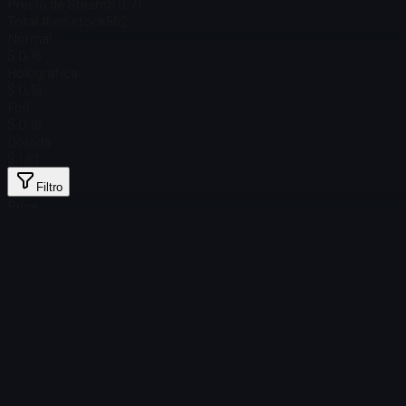
Precio de Steam
$ 0,71
Total # en stock
562
Normal
$ 0,16
Holográfica
$ 0,19
Foil
$ 0,16
Dorada
$ 1,61
Filtro
Price