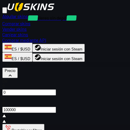
Alquilar skins
Alquileres sin depósito
Comprar skins
Vender skins
Canjear skins
Comprar mediante API
ES / $USD
Iniciar sesión con Steam
ES / $USD
Iniciar sesión con Steam
Filtros
Precio
De
$
A
$