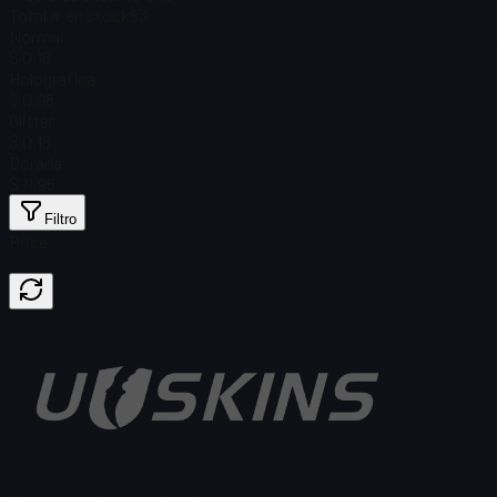
Total # en stock
53
Normal
$ 0,16
Holográfica
$ 0,98
Glitter
$ 0,16
Dorada
$ 11,95
Filtro
Price