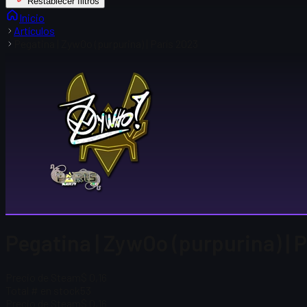
Restablecer filtros
Inicio
Artículos
Pegatina | ZywOo (purpurina) | París 2023
Pegatina | ZywOo (purpurina) | P
Precio de Steam
$ 0,16
Total # en stock
53
Precio de Steam
$ 0,16