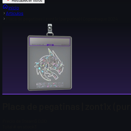
Restablecer filtros
Inicio
Artículos
Placa de pegatinas | zont1x (purpurina) | Copenhague 2024
Placa de pegatinas | zont1x (pu
Precio de Steam
$ 0.00
Total # en stock
3