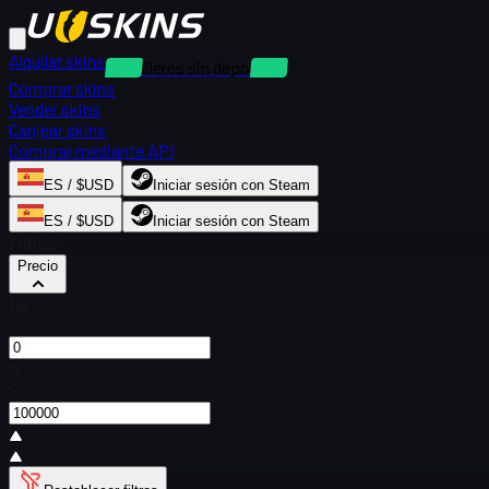
Alquilar skins
Alquileres sin depósito
Comprar skins
Vender skins
Canjear skins
Comprar mediante API
ES / $USD
Iniciar sesión con Steam
ES / $USD
Iniciar sesión con Steam
Filtros
Precio
De
$
A
$