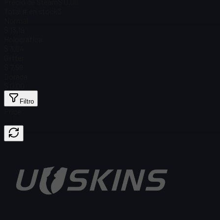
Precio de Steam
$ 0.00
Total # en stock
3
Normal
$ 13,19
Holográfica
$ 3,04
Glitter
$ 7,59
Dorada
$ 0.00
Filtro
Price