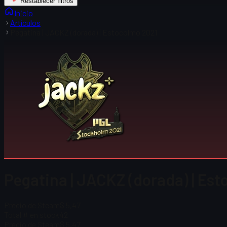
Restablecer filtros
Inicio
Artículos
Pegatina | JACKZ (dorada) | Estocolmo 2021
Pegatina | JACKZ (dorada) | Es
Precio de Steam
$ 5,47
Total # en stock
42
Precio de Steam
$ 5,47