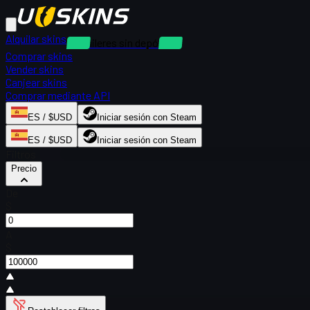
Alquilar skins
Alquileres sin depósito
Comprar skins
Vender skins
Canjear skins
Comprar mediante API
ES / $USD
Iniciar sesión con Steam
ES / $USD
Iniciar sesión con Steam
Filtros
Precio
De
$
A
$