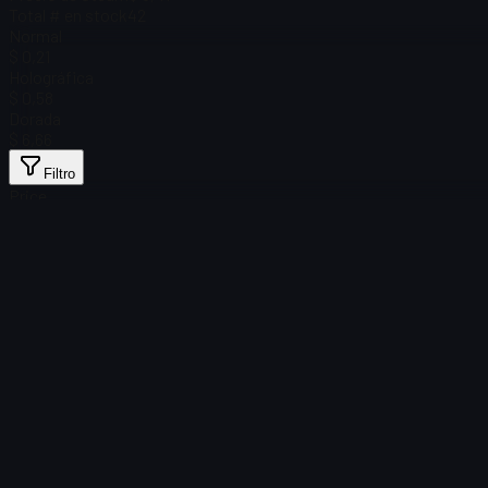
Total # en stock
42
Normal
$ 0,21
Holográfica
$ 0,58
Dorada
$ 6,66
Filtro
Price
No se encontraron artículos
Error de carga
:
Failed to fetch product details