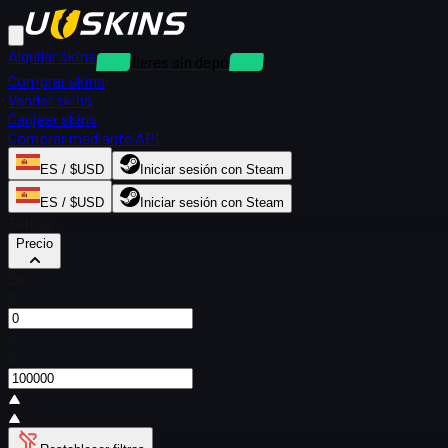
Alquilar skins
Alquileres sin depósito
Comprar skins
Vender skins
Canjear skins
Comprar mediante API
ES / $USD
Iniciar sesión con Steam
ES / $USD
Iniciar sesión con Steam
Filtros
Precio
De
$
A
$