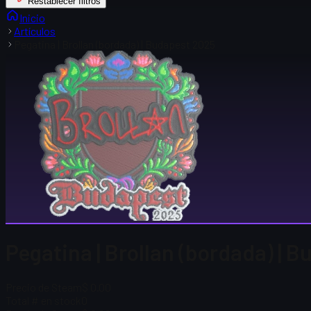
Restablecer filtros
Inicio
Artículos
Pegatina | Brollan (bordada) | Budapest 2025
Pegatina | Brollan (bordada) | 
Precio de Steam
$ 0.00
Total # en stock
0