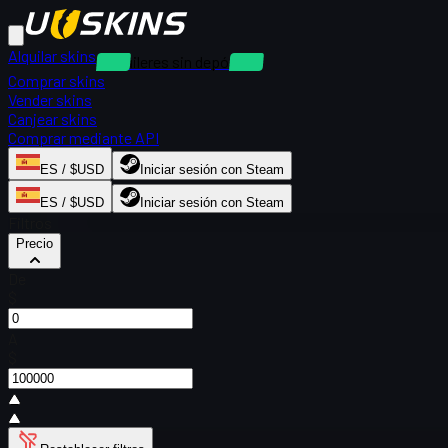
Alquilar skins
Alquileres sin depósito
Comprar skins
Vender skins
Canjear skins
Comprar mediante API
ES / $USD
Iniciar sesión con Steam
ES / $USD
Iniciar sesión con Steam
Filtros
Precio
De
$
A
$