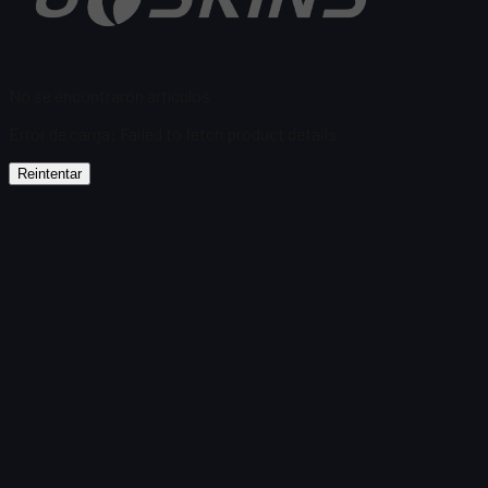
No se encontraron artículos
Error de carga
:
Failed to fetch product details
Reintentar