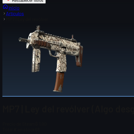
Restablecer filtros
Inicio
Artículos
MP7 | Ley del revólver
MP7 | Ley del revólver (Algo des
Precio de Steam
$ 1,90
Total # en stock
68