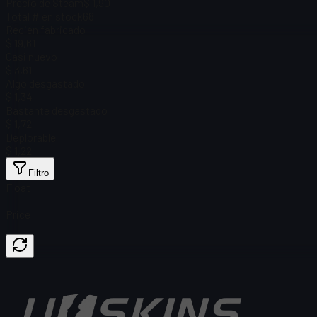
Precio de Steam
$ 1,90
Total # en stock
68
Recién fabricado
$ 19,61
Casi nuevo
$ 3,61
Algo desgastado
$ 1,34
Bastante desgastado
$ 1,72
Deplorable
$ 1,22
Filtro
Float
Price