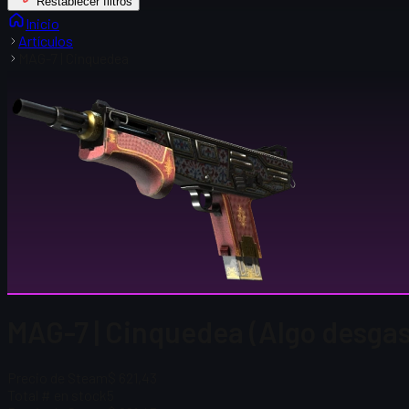
Restablecer filtros
Inicio
Artículos
MAG-7 | Cinquedea
MAG-7 | Cinquedea (Algo desga
Precio de Steam
$ 621,43
Total # en stock
5