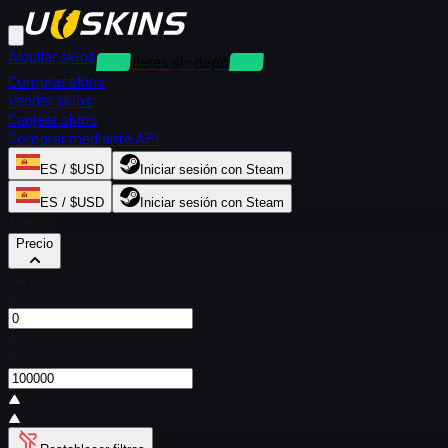
Alquilar skins
Alquileres sin depósito
Comprar skins
Vender skins
Canjear skins
Comprar mediante API
ES / $USD
Iniciar sesión con Steam
ES / $USD
Iniciar sesión con Steam
Filtros
Precio
De
$
A
$