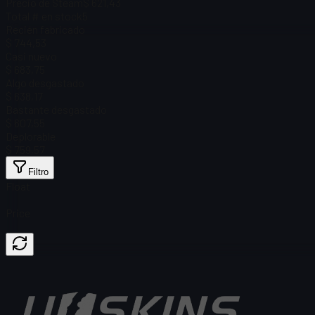
Precio de Steam
$ 621,43
Total # en stock
5
Recién fabricado
$ 744,53
Casi nuevo
$ 683,75
Algo desgastado
$ 638,17
Bastante desgastado
$ 607,55
Deplorable
$ 759,57
Filtro
Float
Price