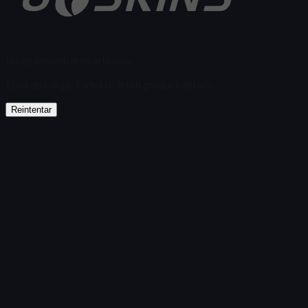
No se encontraron artículos
Error de carga
:
Failed to fetch product details
Reintentar