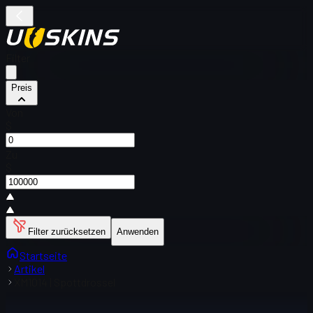
Filter
Preis
Von
$
Zu
$
Filter zurücksetzen
Anwenden
Startseite
Artikel
XM1014 | Spottdrossel