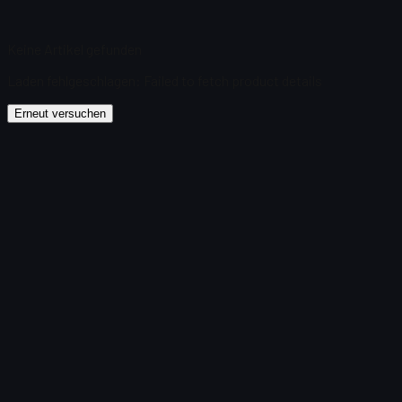
Keine Artikel gefunden
Laden fehlgeschlagen
:
Failed to fetch product details
Erneut versuchen