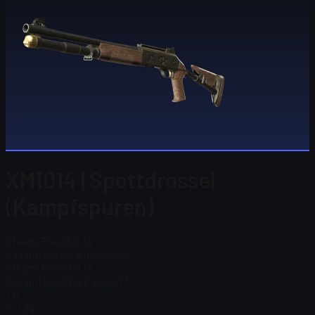
XM1014 | Spottdrossel
(Kampfspuren)
Steam-Preis
$ 0,14
Gesamtanzahl auf Lager
17
Steam-Preis
$ 0,14
Gesamtanzahl auf Lager
17
FN
$ 0,84