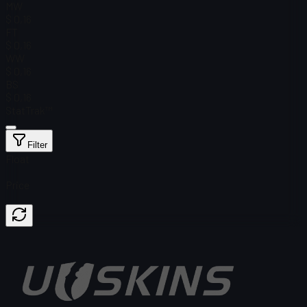
MW
$ 0,16
FT
$ 0,16
WW
$ 0,16
BS
$ 0,16
StatTrak™
Filter
Float
Price