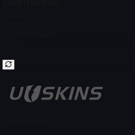
2016 (Normal)
Steam-Preis
$ 15,56
Gesamtanzahl auf Lager
7
Steam-Preis
$ 15,56
Gesamtanzahl auf Lager
7
$ 26,93
$ 72,65
Price
Keine Artikel gefunden