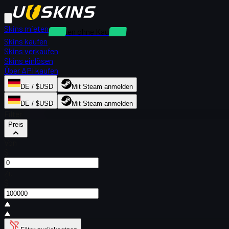
Skins mieten
Mieten ohne Kaution
Skins kaufen
Skins verkaufen
Skins einlösen
Über API kaufen
DE / $USD
Mit Steam anmelden
DE / $USD
Mit Steam anmelden
Filter
Preis
Von
$
Zu
$