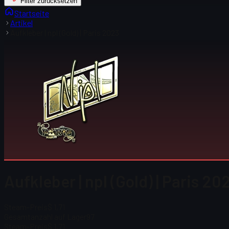
Filter zurücksetzen
Startseite
Artikel
Aufkleber | npl (Gold) | Paris 2023
Aufkleber | npl (Gold) | Paris 20
Steam-Preis
$ 1,71
Gesamtanzahl auf Lager
97
Steam-Preis
$ 1,71