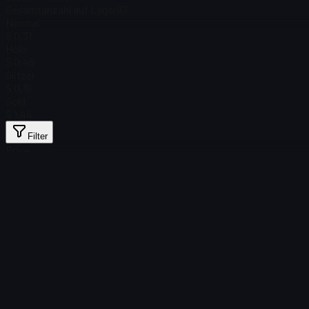
Gesamtanzahl auf Lager
97
Normal
$ 0,31
Holo
$ 0,46
Glitzer
$ 0,16
Gold
$ 1,44
Filter
Price