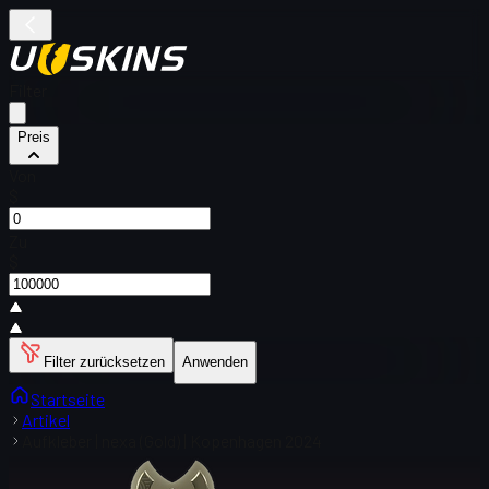
Filter
Preis
Von
$
Zu
$
Filter zurücksetzen
Anwenden
Startseite
Artikel
Aufkleber | nexa (Gold) | Kopenhagen 2024