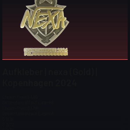
Aufkleber | nexa (Gold) |
Kopenhagen 2024
Steam-Preis
$ 1,89
Gesamtanzahl auf Lager
68
Steam-Preis
$ 1,89
Gesamtanzahl auf Lager
68
$ 0,16
$ 0,72
$ 0,31