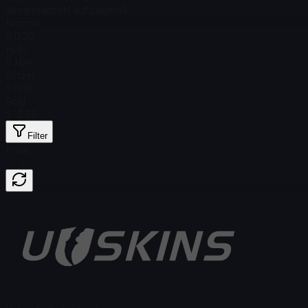
Gesamtanzahl auf Lager
45
Normal
$ 0,30
Holo
$ 1,04
Glitzer
$ 0,19
Gold
$ 13,65
Filter
Price