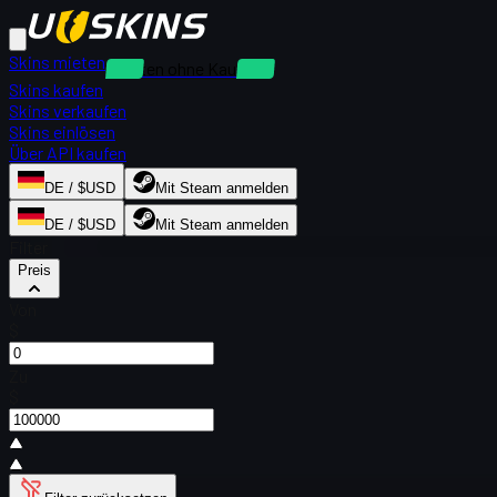
Skins mieten
Mieten ohne Kaution
Skins kaufen
Skins verkaufen
Skins einlösen
Über API kaufen
DE / $USD
Mit Steam anmelden
DE / $USD
Mit Steam anmelden
Filter
Preis
Von
$
Zu
$