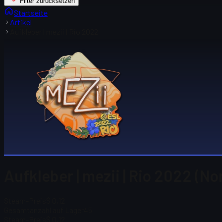
Filter zurücksetzen
Startseite
Artikel
Aufkleber | mezii | Rio 2022
Aufkleber | mezii | Rio 2022 (No
Steam-Preis
$ 0,12
Gesamtanzahl auf Lager
45
Steam-Preis
$ 0,12