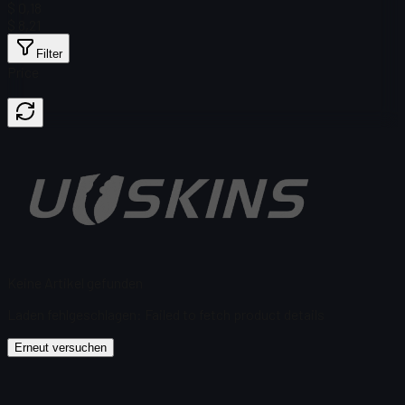
$ 0,18
$ 8,21
Filter
Price
Keine Artikel gefunden
Laden fehlgeschlagen
:
Failed to fetch product details
Erneut versuchen