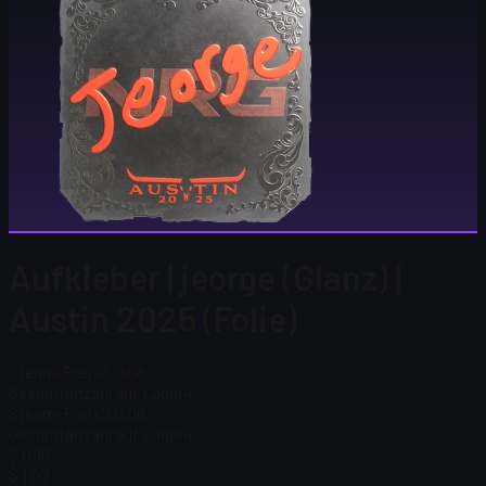
Aufkleber | jeorge (Glanz) |
Austin 2025 (Folie)
Steam-Preis
$ 0,08
Gesamtanzahl auf Lager
4
Steam-Preis
$ 0,08
Gesamtanzahl auf Lager
4
$ 0,16
$ 1,07