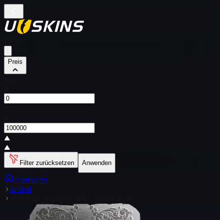
Filter
Preis
Von
$
Zu
$
Filter zurücksetzen
Anwenden
Startseite
Artikel
Aufkleber | jeorge (Glanz) | Austin 2025