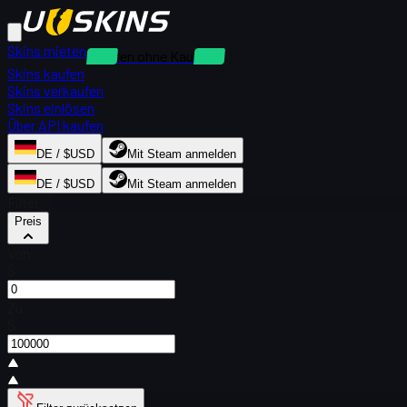
Skins mieten
Mieten ohne Kaution
Skins kaufen
Skins verkaufen
Skins einlösen
Über API kaufen
DE / $USD
Mit Steam anmelden
DE / $USD
Mit Steam anmelden
Filter
Preis
Von
$
Zu
$