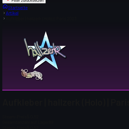
Filter zurücksetzen
Startseite
Artikel
Aufkleber | hallzerk (Holo) | Paris 2023
Aufkleber | hallzerk (Holo) | Par
Steam-Preis
$ 0,52
Gesamtanzahl auf Lager
89
Steam-Preis
$ 0,52