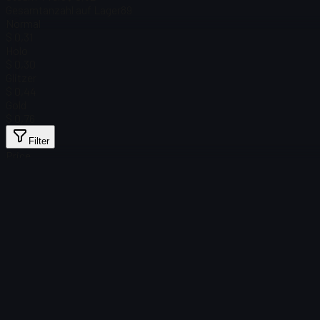
Gesamtanzahl auf Lager
89
Normal
$ 0,31
Holo
$ 0,30
Glitzer
$ 0,44
Gold
$ 0,76
Filter
Price